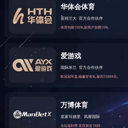
上一篇：
裕达天悦城·莱茵公馆2#、5#楼及地下室被评为来宾市201