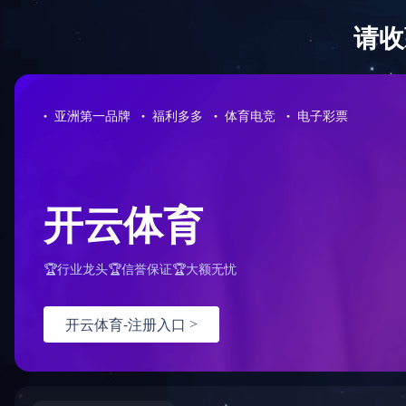
裕达红河小镇水木清华项目1#-3#、