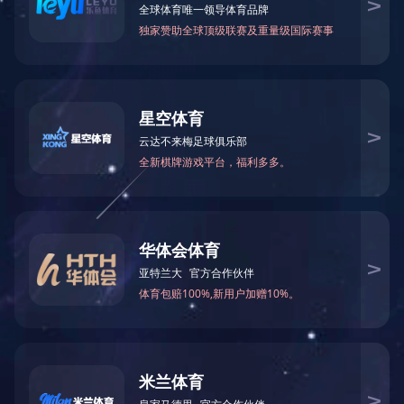
首页
经典项目
其他工程项目
当前位置：
>>
>>
来宾
来源：本站 | 编辑：管理