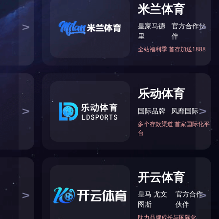
官网
|
leyu·乐鱼（中国）体育官方网站
|
乐动注册
|